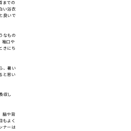
首までの
白い浴衣
と良いで
うなもの
。袖口や
ときにち
ら、暑い
ると思い
吸収し
、脇や背
目もよく
ンナーは