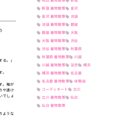
岡山 着物散策
新宿
新宿 着物散策
金沢
金沢 着物散策
池袋
池袋 着物散策
銀座
う
銀座 着物散策
大阪
大阪 着物散策
渋谷
渋谷 着物散策
秋葉原
秋葉原 着物散策
川越
する。」
川越 着物散策
浴衣
横浜
す。
横浜 着物散策
名古屋
名古屋 着物散策
体験談
す。袖が
コーディネート
立川
のや透け
いでしょ
立川 着物散策
仙台
仙台 着物散策
のような