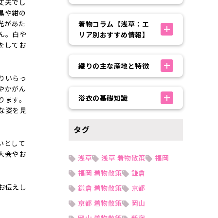
丈夫でし
黒や紺の
光があた
着物コラム【浅草：エ
ん。白や
リア別おすすめ情報】
をしてお
織りの主な産地と特徴
りいらっ
やかがん
浴衣の基礎知識
ります。
な姿を見
タグ
いとして
大会やお
浅草
浅草 着物散策
福岡
福岡 着物散策
鎌倉
お伝えし
鎌倉 着物散策
京都
京都 着物散策
岡山