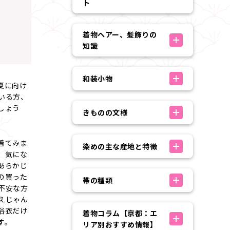
ト
着物ヘアー、髪飾りの
知識
和装小物
夏に向け
いる方、
しょう
きものの文様
着てみま
染めの主な産地と特徴
、気にな
あらかじ
の買った
帯の種類
不安な方
えじゃん
浴衣だけ
着物コラム【京都：エ
す。
リア別おすすめ情報】